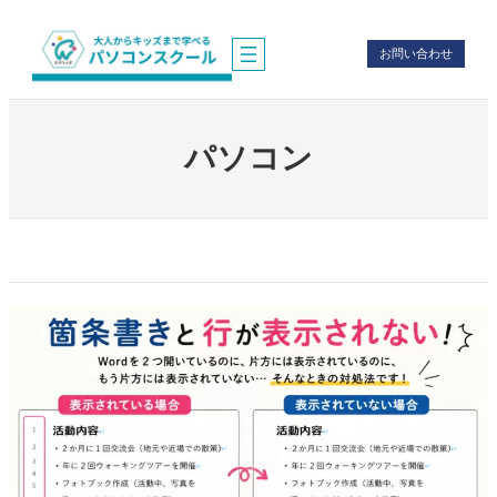
内
容
お問い合わせ
を
ス
キ
ッ
プ
パソコン