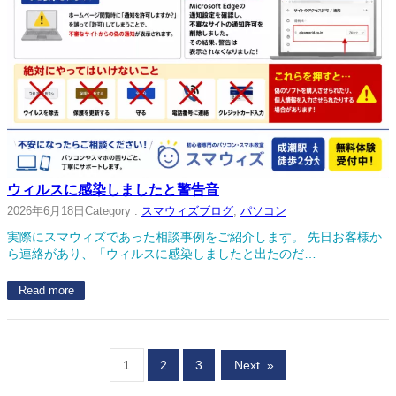
ウィルスに感染しましたと警告音
2026年6月18日
Category :
スマウィズブログ
, 
パソコン
実際にスマウィズであった相談事例をご紹介します。 先日お客様か
ら連絡があり、「ウィルスに感染しましたと出たのだ…
Read more
1
2
3
Next
»