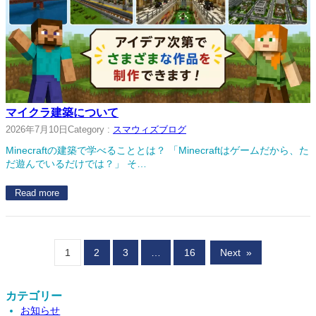
マイクラ建築について
2026年7月10日
Category :
スマウィズブログ
Minecraftの建築で学べることとは？ 「Minecraftはゲームだから、た
だ遊んでいるだけでは？」 そ…
Read more
1
2
3
…
16
Next
»
カテゴリー
お知らせ