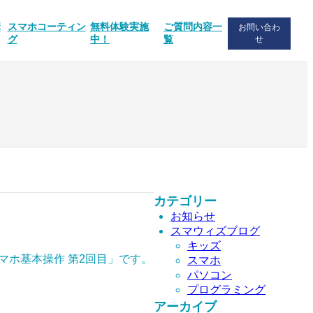
講
スマホコーティン
無料体験実施
ご質問内容一
お問い合わ
グ
中！
覧
せ
カテゴリー
お知らせ
スマウィズブログ
キッズ
マホ基本操作 第2回目」です。
スマホ
パソコン
プログラミング
アーカイブ