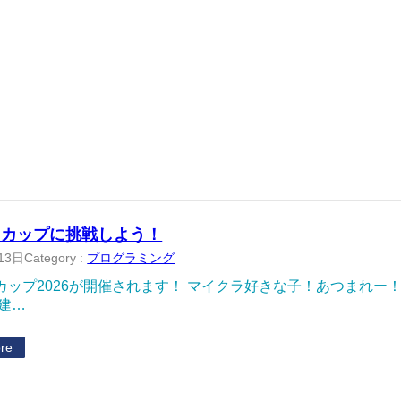
ロカップに挑戦しよう！
13日
Category :
プログラミング
カップ2026が開催されます！ マイクラ好きな子！あつまれー
 建…
re