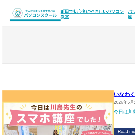
内
容
町田で初心者にやさしいパソコン
パ
教室
座
を
ス
キ
ッ
プ
いなわく
2026年5月
今日は川
…
Read mo