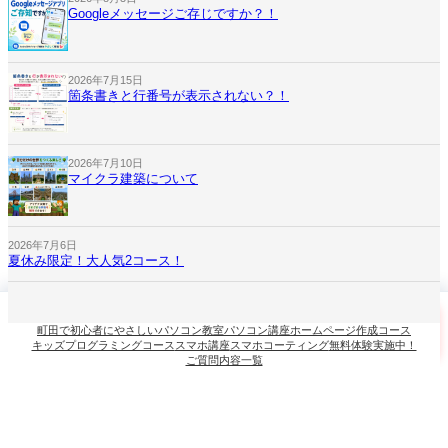
Googleメッセージご存じですか？！
2026年7月15日
箇条書きと行番号が表示されない？！
2026年7月10日
マイクラ建築について
2026年7月6日
夏休み限定！大人気2コース！
町田で初心者にやさしいパソコン教室
パソコン講座
ホームページ作成コース
キッズプログラミングコース
スマホ講座
スマホコーティング
無料体験実施中！
ホーム
電話
無料体験
LINE相談
ご質問内容一覧