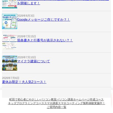
を開催します！
2026年8月3日
Googleメッセージご存じですか？！
2026年7月15日
箇条書きと行番号が表示されない？！
2026年7月10日
マイクラ建築について
2026年7月6日
夏休み限定！大人気2コース！
町田で初心者にやさしいパソコン教室
パソコン講座
ホームページ作成コース
キッズプログラミングコース
スマホ講座
スマホコーティング
無料体験実施中！
ホーム
電話
無料体験
LINE相談
ご質問内容一覧